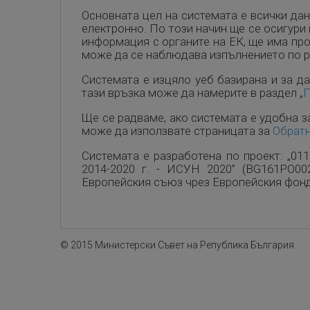
Основната цел на системата е всички дан
електронно. По този начин ще се осигури
информация с органите на ЕК, ще има пр
може да се наблюдава изпълнението по р
Системата е изцяло уеб базирана и за д
тази връзка може да намерите в раздел „
Ще се радваме, ако системата е удобна з
може да използвате страницата за
Обратн
Системата е разработена по проект: „01
2014-2020 г. - ИСУН 2020” (BG161PO00
Европейския съюз чрез Европейския фонд
© 2015 Министерски Съвет на Република България