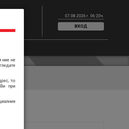
07
.
08
.
2026
г.
06
:
20
ч.
ОЖНОСТИ
ВХОД
и ние не
гледате
рес, то
 Ви при
циалния