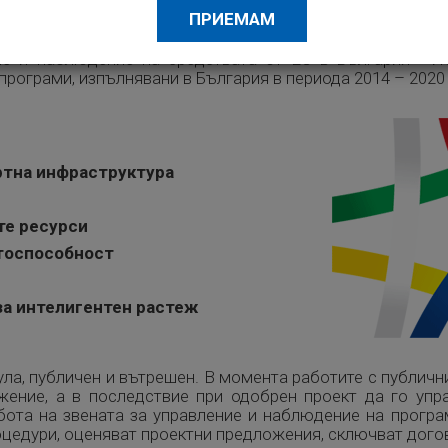
ПРИЕМАМ
е и наблюдение на средствата от ЕС в България - И
програми, изпълнявани в България в периода 2014 – 2020
ртна инфраструктура
те ресурси
тоспособност
за интелигентен растеж
ла, публичен и вътрешен. В момента работите с публич
ение, а в последствие при одобрен проект да го упра
бота на звената за управление и наблюдение на програ
оцедури, оценяват проектни предложения, сключват догов