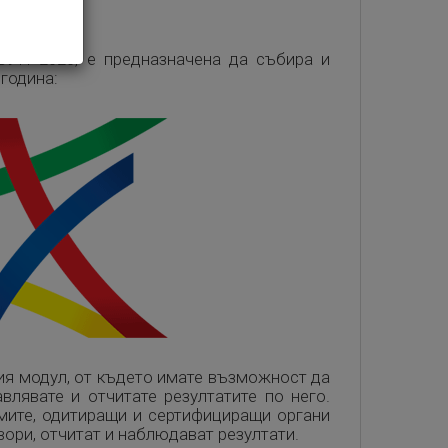
СУН 2020, е предназначена да събира и
 година:
ния модул, от където имате възможност да
влявате и отчитате резултатите по него.
мите, одитиращи и сертифициращи органи
ори, отчитат и наблюдават резултати.