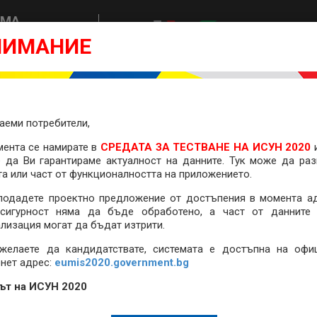
ЕМА
ЮДЕНИЕ
ЕДНА ПОСОКА
НИМАНИЕ
БЪЛГАРИЯ
МНОГО ВЪЗМ
2014 - 2020
РЕДА
НАЧАЛО
ОБРАТНА ВРЪЗКА
ПОМОЩ
аеми потребители,
мента се намирате
в
СРЕДАТА ЗА ТЕСТВАНЕ НА ИСУН 2020
 да Ви гарантираме актуалност на данните. Тук може да раз
та или част от функционалността на приложението.
подадете проектно предложение от достъпения в момента ад
сигурност няма да бъде обработено, а част от данните
ализация могат да бъдат изтрити.
желаете да кандидатствате, системата е достъпна на офи
рнет адрес:
eumis2020.government.bg
ът на ИСУН 2020