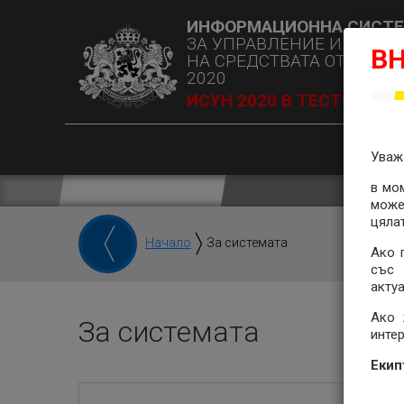
ИНФОРМАЦИОННА СИСТ
ЗА УПРАВЛЕНИЕ И НАБЛ
В
НА СРЕДСТВАТА ОТ ЕС В 
2020
ИСУН 2020 В ТЕСТОВА С
Уваж
в мо
може
цяла
Начало
За системата
Ако 
със 
акту
Ако 
За системата
инте
Екип