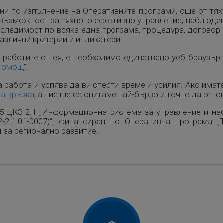
ни по изпълнение на Оперативните програми, още от тях
 възможност за тяхното ефективно управление, наблюдени
оследимост по всяка една програма, процедура, договор
азлични критерии и индикатори.
а работите с нея, е необходимо единствено уеб браузър
Помощ
”.
а работа и успява да ви спести време и усилия. Ако имат
а връзка
, а ние ще се опитаме най-бързо и точно да отг
15-ЦКЗ-2.1 „Информационна система за управление и н
2-2.1.01-0007)“, финансиран по Оперативна програма 
 за регионално развитие.