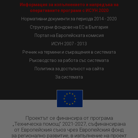
Информация за изпълнението и напредъка на
оперативните програми с ИСУН 2020
Нормативни документи за периода 2014 - 2020
Структурни фондове на ЕС в България
Портал на Европейската комисия
ИСУН 2007 - 2013
Речник на термини и съкращения в системата
Ръководство за работа със системата
Политика за достъпност на сайта
За системата
Проектът се финансира от програма
„Техническа помощ” 2021-2027, съфинансирана
от Европейския съюз чрез Европейския фонд
за регионално развитие, в изпълнение на проект