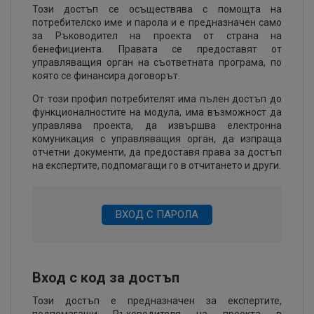
Този достъп се осъществява с помощта на
потребителско име и парола и е предназначен само
за Ръководител на проекта от страна на
бенефициента. Правата се предоставят от
управляващия орган на съответната програма, по
която се финансира договорът.
От този профил потребителят има пълен достъп до
функционалностите на модула, има възможност да
управлява проекта, да извършва електронна
комуникация с управляващия орган, да изпраща
отчетни документи, да предоставя права за достъп
на експертите, подпомагащи го в отчитането и други.
ВХОД С ПАРОЛА
Вход с код за достъп
Този достъп е предназначен за експертите,