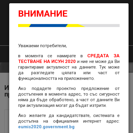
ИСУН
ВНИМАНИЕ
2020
14
:
12
ч.
ИСУН 2020
ВХОД
В ТЕСТОВА
СРЕДА
Уважаеми потребители,
НАЧАЛО
ОБРАТНА ВРЪЗКА
ПОМОЩ
в момента се намирате
в
СРЕДАТА ЗА
ТЕСТВАНЕ НА ИСУН 2020
и ние не може да Ви
гарантираме актуалност на данните. Тук може
да разгледате цялата или част от
функционалността на приложението.
ИСУН 2020 – Модул за управление на
Ако подадете проектно предложение от
проекти и отчитане
достъпения в момента адрес, то със сигурност
няма да бъде обработено, а част от данните Ви
при актуализация могат да бъдат изтрити.
Ако желаете да кандидатствате, системата е
достъпна на официалния интернет адрес:
Здравейте,
eumis2020.government.bg
Вие се намирате в модула за управление на проекти