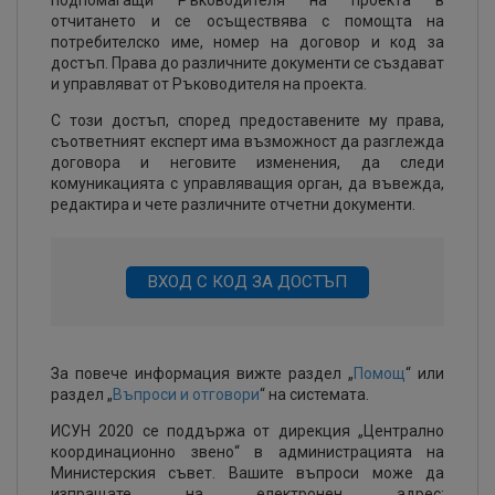
подпомагащи Ръководителя на проекта в
отчитането и се осъществява с помощта на
потребителско име, номер на договор и код за
достъп. Права до различните документи се създават
и управляват от Ръководителя на проекта.
С този достъп, според предоставените му права,
съответният експерт има възможност да разглежда
договора и неговите изменения, да следи
комуникацията с управляващия орган, да въвежда,
редактира и чете различните отчетни документи.
ВХОД С КОД ЗА ДОСТЪП
За повече информация вижте раздел „
Помощ
“ или
раздел „
Въпроси и отговори
“ на системата.
ИСУН 2020 се поддържа от дирекция „Централно
координационно звено“ в администрацията на
Министерския съвет. Вашите въпроси може да
изпращате на електронен адрес: