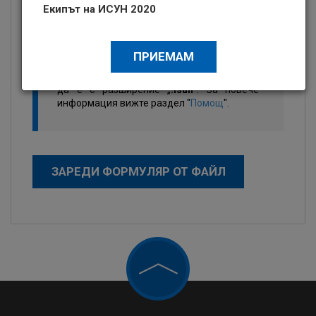
Екипът на ИСУН 2020
В тази страница имате възможност да
заредите и след това да прегледате
проектно предложение, предварително
създадено с помощта на
ПРИЕМАМ
информационната система ИСУН 2020.
Файлът, който може да заредите, трябва
да е с разширение „
.isun
“. За повече
информация вижте раздел "
Помощ
".
ЗАРЕДИ ФОРМУЛЯР ОТ ФАЙЛ