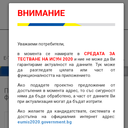
ИСУН
10
:
23
ч.
ВНИМАНИЕ
English
2020
ВХОД
НАЧАЛО
ПРОЦЕДУРИ ЗА БФП
Уважаеми потребители,
СХЕМИ ЗА КАНДИДАТСТВАНЕ
ПРЕГЛЕД НА ФАЙЛ
в момента се намирате
в
СРЕДАТА ЗА
Е-ТРЪЖНИ ПРОЦЕДУРИ
ОБРАТНА ВРЪЗКА
ПОМОЩ
ТЕСТВАНЕ НА ИСУН 2020
и ние не може да Ви
гарантираме актуалност на данните. Тук може
да разгледате цялата или част от
функционалността на приложението.
Ако подадете проектно предложение от
Преглед на електронен формуляр от
достъпения в момента адрес, то със сигурност
файл
няма да бъде обработено, а част от данните Ви
при актуализация могат да бъдат изтрити.
Ако желаете да кандидатствате, системата е
достъпна на официалния интернет адрес:
eumis2020.government.bg