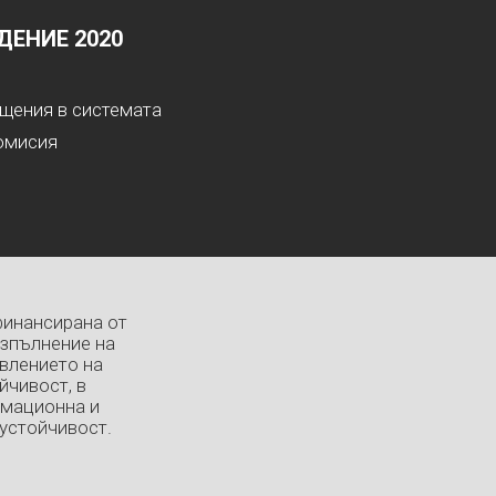
ЕНИЕ 2020
ащения в системата
омисия
финансирана от
изпълнение на
влението на
йчивост, в
рмационна и
устойчивост.