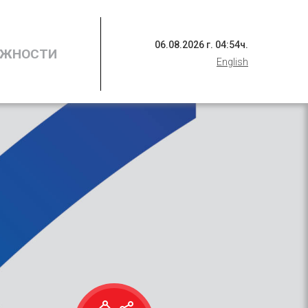
06
.
08
.
2026
г.
04
:
54
ч.
ОЖНОСТИ
English