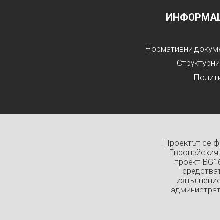
ИНФОРМАЦ
Нормативни докумен
Структурни
Полити
Проектът се ф
Европейския 
проект BG1
средстват
изпълнение
администрат