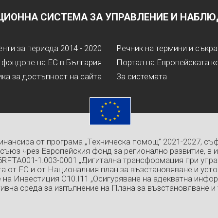
ИОННА СИСТЕМА ЗА УПРАВЛЕНИЕ И НАБЛЮД
ти за периода 2014 - 2020
Речник на термини и съкр
 фондове на ЕС в България
Портал на Европейската к
ка за достъпност на сайта
За системата
инансира от програма „Техническа помощ” 2021-2027, съ
съюз чрез Европейския фонд за регионално развитие, в 
6RFTA001-1.003-0001 „Дигитална трансформация при упра
а от ЕС и от Националния план за възстановяване и усто
 на Инвестиция C10.I11 „Осигуряване на адекватна инфо
ивна среда за изпълнение на Плана за възстановяване и 