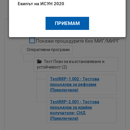
Екипът на ИСУН 2020
Архив обществено обсъждане
ПРИЕМАМ
СВИЙ ВСИЧКИ
Покажи процедурите без МИГ/МИРГ
Оперативни програми
Тест План за възстановяване и
устойчивост (2)
TestRRP-1.002 - Тестова
процедура за реформи
(Приключила)
TestRRP-2.001 - Тестова
процедура за крайни
получатели- СНД
(Приключила)