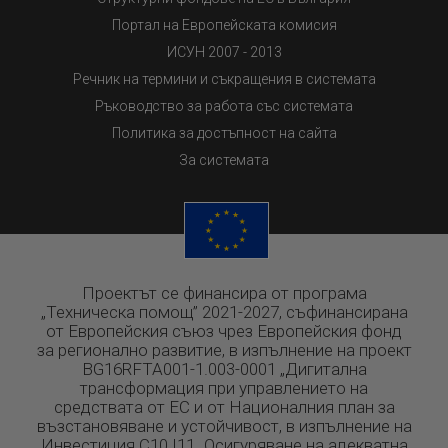
Портал на Европейската комисия
ИСУН 2007 - 2013
Речник на термини и съкращения в системата
Ръководство за работа със системата
Политика за достъпност на сайта
За системата
Проектът се финансира от програма
„Техническа помощ” 2021-2027, съфинансирана
от Европейския съюз чрез Европейския фонд
за регионално развитие, в изпълнение на проект
BG16RFTA001-1.003-0001 „Дигитална
трансформация при управлението на
средствата от ЕС и от Националния план за
възстановяване и устойчивост, в изпълнение на
Инвестиция C10.I11 „Осигуряване на адекватна