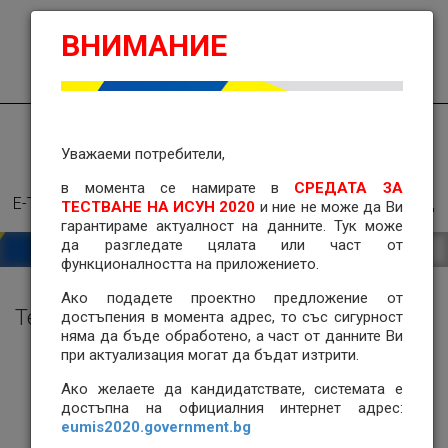
ИСУН
09
:
10
ч.
ВНИМАНИЕ
English
2020
ВХОД
НАЧАЛО
ПРОЦЕДУРИ ЗА БФП
Уважаеми потребители,
СХЕМИ ЗА КАНДИДАТСТВАНЕ
ПРЕГЛЕД НА ФАЙЛ
в момента се намирате
в
СРЕДАТА ЗА
Е-ТРЪЖНИ ПРОЦЕДУРИ
ОБРАТНА ВРЪЗКА
ПОМОЩ
ТЕСТВАНЕ НА ИСУН 2020
и ние не може да Ви
гарантираме актуалност на данните. Тук може
да разгледате цялата или част от
функционалността на приложението.
Ако подадете проектно предложение от
Тестова програма - ПВУ
достъпения в момента адрес, то със сигурност
няма да бъде обработено, а част от данните Ви
при актуализация могат да бъдат изтрити.
Ако желаете да кандидатствате, системата е
Отворени
Приключили и прекратени
достъпна на официалния интернет адрес:
eumis2020.government.bg
За обществено обсъждане